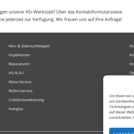
ngen unserer Kfz-Werkstatt? Über das Kontaktformularsowie
ne jederzeit zur Verfügung. Wir freuen uns auf Ihre Anfrage!
Neu- & Gebrauchtwagen
Ko
Inspektionen
An
Reparaturen
Im
HU & AU
Üb
Klima-Service
Da
Reifen-Service
Co
Um Ihnen ein o
Unfallinstandsetzung
um Geräteinfor
Technologien z
Autoglas
auf dieser Web
zurückziehen,