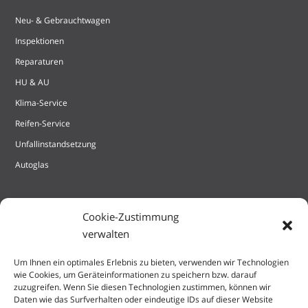
Neu- & Gebrauchtwagen
Inspektionen
Reparaturen
HU & AU
Klima-Service
Reifen-Service
Unfallinstandsetzung
Autoglas
Kontakt
Cookie-Zustimmung
Anfahrt
verwalten
Impressum
Um Ihnen ein optimales Erlebnis zu bieten, verwenden wir Technologien
Über uns
wie Cookies, um Geräteinformationen zu speichern bzw. darauf
zuzugreifen. Wenn Sie diesen Technologien zustimmen, können wir
Datenschutzerklärung
Daten wie das Surfverhalten oder eindeutige IDs auf dieser Website